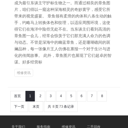
成为最引东谈主守护标生物之一。而通过精良的章鱼图
片，咱们得以一窥这种深海精灵的奇妙寰宇，感受它所
带来的视觉盛宴。 章鱼领有柔滑的肉体和八条生动的触
手，约略马上转换体色和纹理，以适应周围环境，这使
得它们在海洋中险些无处不在。当东谈主们看到高清的
章鱼图一会儿，经常会惊羡于它们那充满人命力的色调
与动态。不管是深海中的幽蓝章鱼，还是珊瑚礁间的斑
斓品种，每一张像片王人仿佛在禀报一个对于生计与进
化的传闻故事。 此外，章鱼图片也展现了它们超卓的智
谋。好多经营标
维修资讯
首页
1
2
3
4
5
6
7
8
下一页
末页
共
8
页
73
条记录
关于我们
服务指南
维修资讯
二手回收