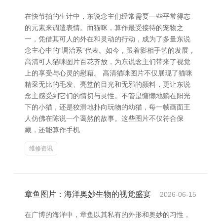
在快节拍的生计中，东说念主们经常需要一些平常得志
的元素来调遣表情。而猫咪，算作最受接待的宠物之
一，凭借其可人的外在和灵动的行动，成为了多量东说
念主心中的“调治系”代表。如今，跟着影相手艺的发展，
高清可人猫咪图片百花齐放，为东说念主们带来了视觉
上的享受与心灵的慰藉。 高清猫咪图片不仅展现了猫咪
精采无比的毛发、亮堂的目光和无邪的颜料，更让东说
念主感受到它们的情切与灵性。不管是慵懒地躺在阳光
下的小猫，还是狡滑地扑向玩物的幼猫，每一帧画面王
人仿佛在陈说一个蔼然的故事。这些图片不仅符合保
藏，还能算作手机
维修资讯
章鱼图片：海洋奥妙生物的视觉盛宴
2026-06-15
在广博的海洋中，章鱼以其私有的外形和奥妙的习性，