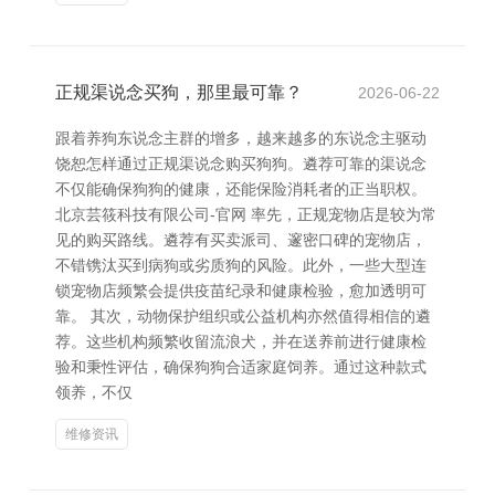
正规渠说念买狗，那里最可靠？
2026-06-22
跟着养狗东说念主群的增多，越来越多的东说念主驱动
饶恕怎样通过正规渠说念购买狗狗。遴荐可靠的渠说念
不仅能确保狗狗的健康，还能保险消耗者的正当职权。
北京芸筱科技有限公司-官网 率先，正规宠物店是较为常
见的购买路线。遴荐有买卖派司、邃密口碑的宠物店，
不错镌汰买到病狗或劣质狗的风险。此外，一些大型连
锁宠物店频繁会提供疫苗纪录和健康检验，愈加透明可
靠。 其次，动物保护组织或公益机构亦然值得相信的遴
荐。这些机构频繁收留流浪犬，并在送养前进行健康检
验和秉性评估，确保狗狗合适家庭饲养。通过这种款式
领养，不仅
维修资讯