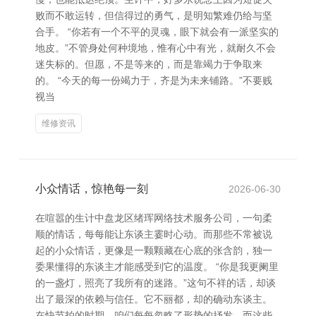
败而不敢运转，但信得过的勇气，是明知繁难仍给与坚
合手。 “你若有一个不平的灵魂，眼下就会有一派坚实的
地皮。”不管身处何种境地，惟有心中有光，就耐久不会
迷失标的。但愿，不是等来的，而是靠竭力于争取来
的。 “今天的每一份竭力于，齐是为未来铺路。”不要贱
视当
维修资讯
小众情话，惊艳每一刻
2026-06-30
在喧嚣的生计中盘龙区绪珲网络技术服务公司，一句柔
顺的情话，每每能让东谈主霎时心动。而那些不常被说
起的小众情话，更像是一颗颗藏在心底的张含韵，独一
委果懂得的东谈主才能感受到它的温度。 “你是我更阑里
的一盏灯，照亮了我所有的迷路。”这句不祥的话，却谈
出了最深的依赖与信任。它不丽都，却的确动东谈主。
在快节拍的时期，咱们每每忽略了形势的抒发，而这些