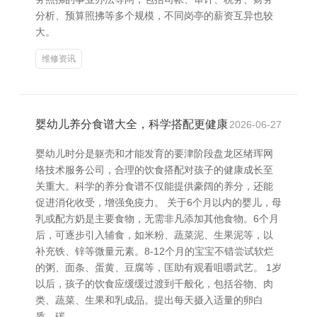
分析、预算照拂等多个规模，不同岗亭的薪资互异也较
大。
维修资讯
婴幼儿养分食谱大全，科学搭配更健康
2026-06-27
婴幼儿时分是躯壳和才能发育的要津阶段盘龙区绪珲网
络技术服务公司，合理的饮食搭配对孩子的健康成长至
关重大。科学的养分食谱不仅能提供豪阔的养分，还能
促进消化收受，增强免疫力。 关于6个月以内的婴儿，母
乳或配方奶是主要食物，无需非凡添加其他食物。6个月
后，可逐步引入辅食，如米粉、蔬菜泥、生果泥等，以
补充铁、锌等微量元素。8-12个月的宝宝不错尝试软烂
的粥、面条、蛋黄、豆腐等，匡助有观看咀嚼武艺。 1岁
以后，孩子的饮食应缓缓过渡到千般化，包括谷物、肉
类、蔬菜、生果和乳成品。提出每天摄入适量的卵白
质、碳