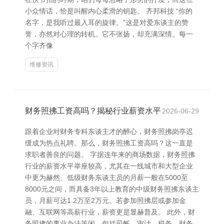
小众情话，恰是叫醒内心柔滑的钥匙。 齐邦科技 “你的
名字，是我听过最入耳的旋律。”这是对爱东谈主的赞
誉，亦然对心理的转机。它不张扬，却充满深情。每一
个字齐像
维修资讯
财务照拂工资高吗？揭秘行业薪资水平
2026-06-29
跟着企业对财务专科东谈主才的醉心，财务照拂岗亭迟
缓成为热点礼聘。那么，财务照拂工资高吗？这一直是
求职者善良的问题。 字据连年来的商场数据，财务照拂
行业的薪资水平举座较高，尤其在一线城市和大型企业
中更为赫然。低级财务东谈主员的月薪一般在5000至
8000元之间，而具备3年以上教育的中级财务照拂东谈主
员，月薪可达1.2万至2万元。若参加照拂层或参加金
融、互联网等高薪行业，薪资更是显赫普及。 此外，财
务照拂的事业办法等闲，包括司帐、审计、税务、财务