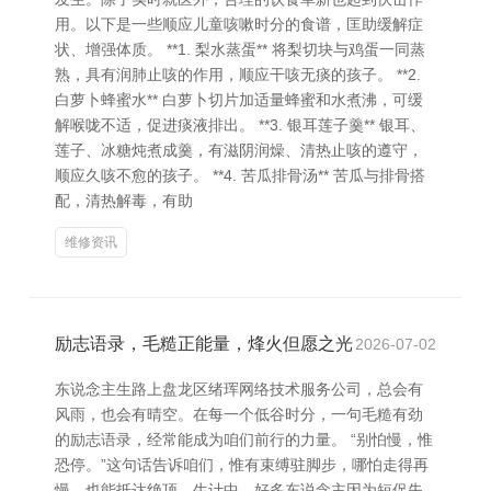
用。以下是一些顺应儿童咳嗽时分的食谱，匡助缓解症
状、增强体质。 **1. 梨水蒸蛋** 将梨切块与鸡蛋一同蒸
熟，具有润肺止咳的作用，顺应干咳无痰的孩子。 **2.
白萝卜蜂蜜水** 白萝卜切片加适量蜂蜜和水煮沸，可缓
解喉咙不适，促进痰液排出。 **3. 银耳莲子羹** 银耳、
莲子、冰糖炖煮成羹，有滋阴润燥、清热止咳的遵守，
顺应久咳不愈的孩子。 **4. 苦瓜排骨汤** 苦瓜与排骨搭
配，清热解毒，有助
维修资讯
励志语录，毛糙正能量，烽火但愿之光
2026-07-02
东说念主生路上盘龙区绪珲网络技术服务公司，总会有
风雨，也会有晴空。在每一个低谷时分，一句毛糙有劲
的励志语录，经常能成为咱们前行的力量。 “别怕慢，惟
恐停。”这句话告诉咱们，惟有束缚驻脚步，哪怕走得再
慢，也能抵达绝顶。生计中，好多东说念主因为短促失